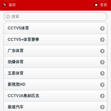
返回
首頁
CCTV5体育
CCTV5+体育赛事
广东体育
劲爆体育
五星体育
新视觉HD
CCTV16奥林匹克
极速汽车