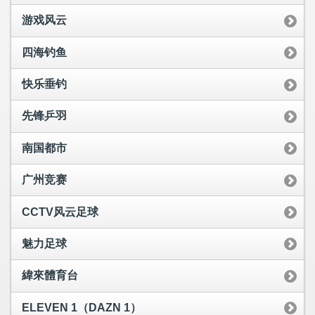
游戏风云
四海钓鱼
快乐垂钓
先锋乒羽
南国都市
广州竞赛
CCTV风云足球
魅力足球
緯來體育台
ELEVEN 1（DAZN 1）