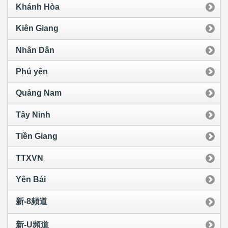
Khánh Hòa
Kiên Giang
Nhân Dân
Phú yên
Quảng Nam
Tây Ninh
Tiền Giang
TTXVN
Yên Bái
新-8頻道
新-U頻道