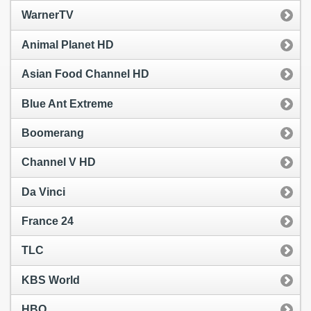
WarnerTV
Animal Planet HD
Asian Food Channel HD
Blue Ant Extreme
Boomerang
Channel V HD
Da Vinci
France 24
TLC
KBS World
HBO