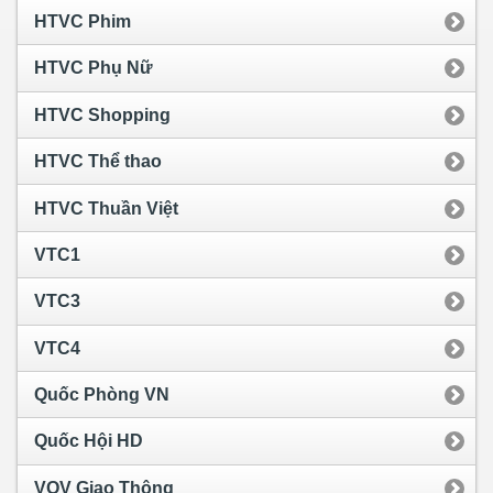
HTVC Phim
HTVC Phụ Nữ
HTVC Shopping
HTVC Thể thao
HTVC Thuần Việt
VTC1
VTC3
VTC4
Quốc Phòng VN
Quốc Hội HD
VOV Giao Thông