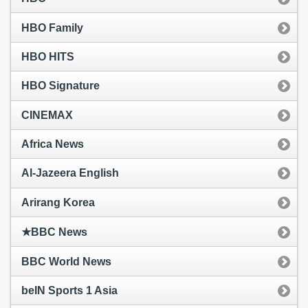
HBO Family
HBO HITS
HBO Signature
CINEMAX
Africa News
Al-Jazeera English
Arirang Korea
★BBC News
BBC World News
beIN Sports 1 Asia