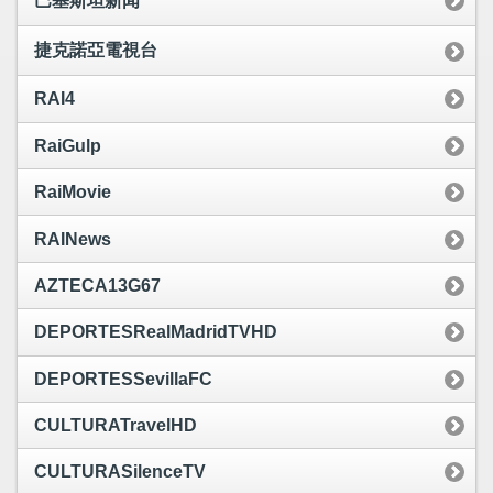
巴基斯坦新闻
捷克諾亞電視台
RAI4
RaiGulp
RaiMovie
RAINews
AZTECA13G67
DEPORTESRealMadridTVHD
DEPORTESSevillaFC
CULTURATravelHD
CULTURASilenceTV