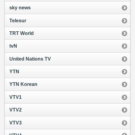
sky news
Telesur
TRT World
tvN
United Nations TV
YTN
YTN Korean
VTV1
VTV2
VTV3