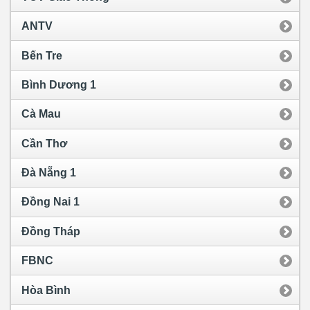
ANTV
Bến Tre
Bình Dương 1
Cà Mau
Cần Thơ
Đà Nẵng 1
Đồng Nai 1
Đồng Tháp
FBNC
Hòa Bình