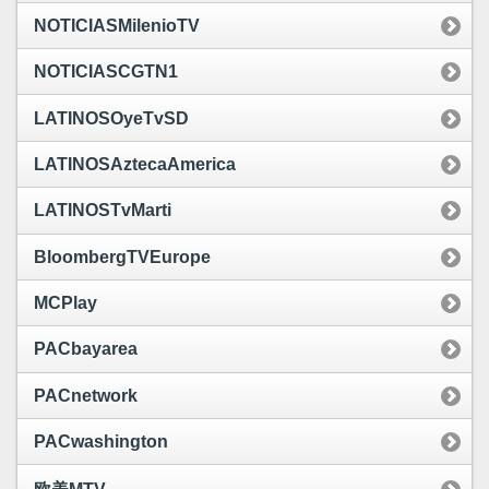
NOTICIASMilenioTV
NOTICIASCGTN1
LATINOSOyeTvSD
LATINOSAztecaAmerica
LATINOSTvMarti
BloombergTVEurope
MCPlay
PACbayarea
PACnetwork
PACwashington