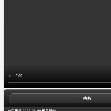
一口毒奶
一口毒奶 2026-08-09 節目預告