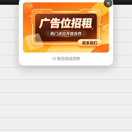
×
11 秒后自动关闭