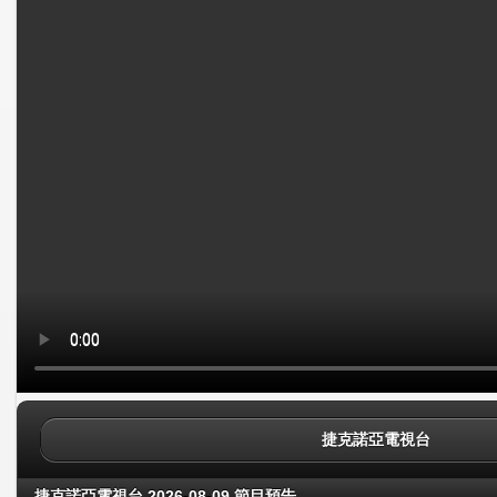
捷克諾亞電視台
捷克諾亞電視台 2026-08-09 節目預告