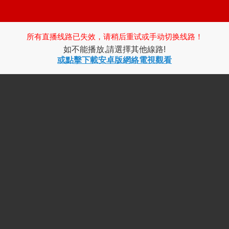
所有直播线路已失效，请稍后重试或手动切换线路！
如不能播放,請選擇其他線路!
或點擊下載安卓版網絡電視觀看