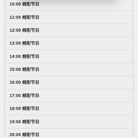
10:00 精彩节目
11:00 精彩节目
12:00 精彩节目
13:00 精彩节目
14:00 精彩节目
15:00 精彩节目
16:00 精彩节目
17:00 精彩节目
18:00 精彩节目
19:00 精彩节目
20:00 精彩节目