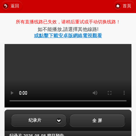
返回
首頁
所有直播线路已失效，请稍后重试或手动切换线路！
如不能播放,請選擇其他線路!
或點擊下載安卓版網絡電視觀看
纪录片
全 屏
纪录片 2026-08-08 節目預告