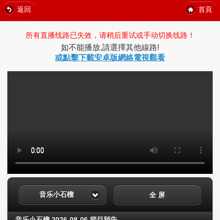
返回
首頁
所有直播线路已失效，请稍后重试或手动切换线路！
如不能播放,請選擇其他線路!
或點擊下載安卓版網絡電視觀看
音乐小石榴
全 屏
音乐小石榴 2026-08-06 節目預告