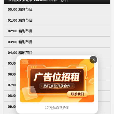
00:00 精彩节目
01:00 精彩节目
02:00 精彩节目
03:00 精彩节目
04:00 精彩节目
×
05:00 精彩节目
06:00 精彩节目
07:00 精彩节目
08:00 精彩节目
09:00 精彩节目
10 秒后自动关闭