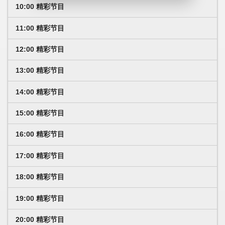
10:00 精彩节目
11:00 精彩节目
12:00 精彩节目
13:00 精彩节目
14:00 精彩节目
15:00 精彩节目
16:00 精彩节目
17:00 精彩节目
18:00 精彩节目
19:00 精彩节目
20:00 精彩节目