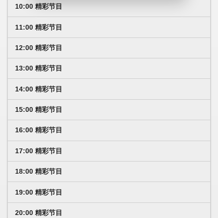
10:00 精彩节目
11:00 精彩节目
12:00 精彩节目
13:00 精彩节目
14:00 精彩节目
15:00 精彩节目
16:00 精彩节目
17:00 精彩节目
18:00 精彩节目
19:00 精彩节目
20:00 精彩节目