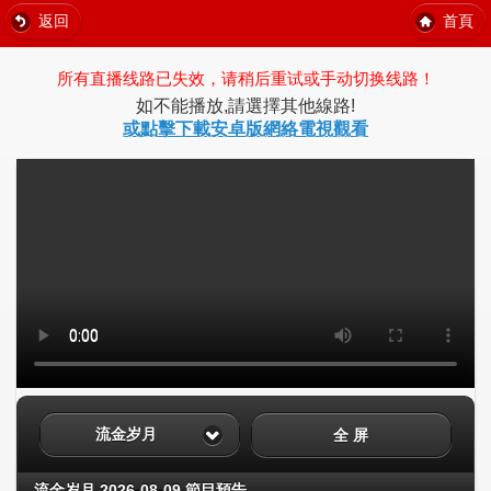
返回
首頁
所有直播线路已失效，请稍后重试或手动切换线路！
如不能播放,請選擇其他線路!
或點擊下載安卓版網絡電視觀看
流金岁月
全 屏
流金岁月 2026-08-09 節目預告