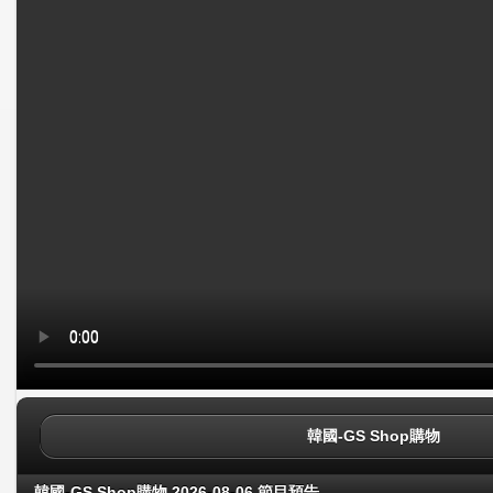
韓國-GS Shop購物
韓國-GS Shop購物 2026-08-06 節目預告