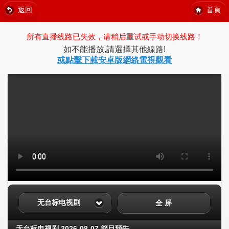
返回
首頁
所有直播线路已失效，请稍后重试或手动切换线路！
如不能播放,請選擇其他線路!
或點擊下載安卓版網絡電視觀看
无台标电视剧
全 屏
无台标电视剧 2026-08-07 節目預告