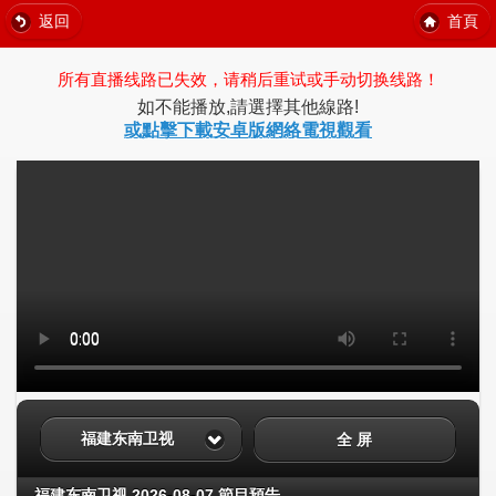
返回
首頁
所有直播线路已失效，请稍后重试或手动切换线路！
如不能播放,請選擇其他線路!
或點擊下載安卓版網絡電視觀看
福建东南卫视
全 屏
福建东南卫视 2026-08-07 節目預告