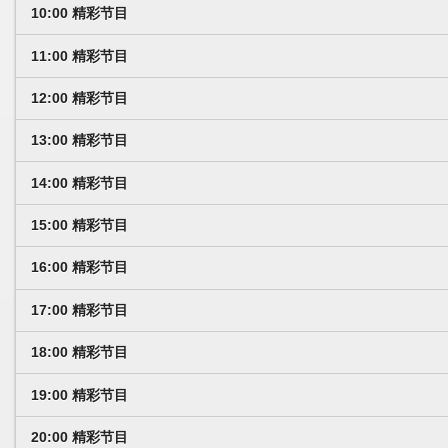
10:00 精彩节目
11:00 精彩节目
12:00 精彩节目
13:00 精彩节目
14:00 精彩节目
15:00 精彩节目
16:00 精彩节目
17:00 精彩节目
18:00 精彩节目
19:00 精彩节目
20:00 精彩节目