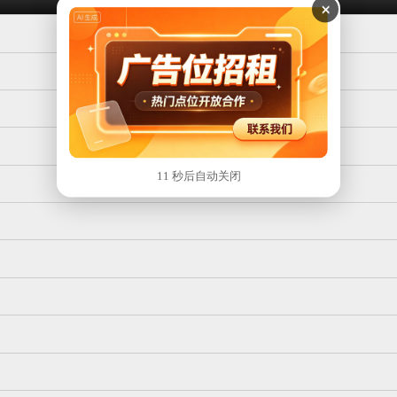
×
11 秒后自动关闭