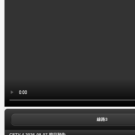
線路3
CETV-4 2026-08-07 節目預告