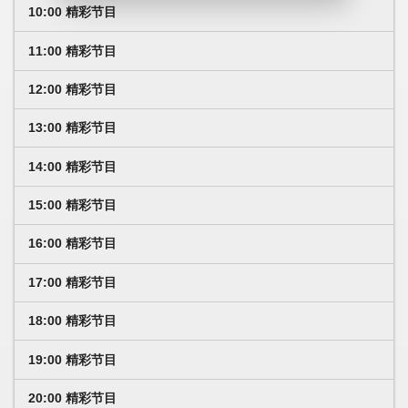
10:00 精彩节目
11:00 精彩节目
12:00 精彩节目
13:00 精彩节目
14:00 精彩节目
15:00 精彩节目
16:00 精彩节目
17:00 精彩节目
18:00 精彩节目
19:00 精彩节目
20:00 精彩节目