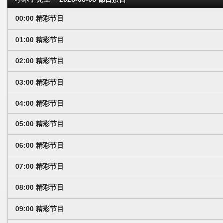
00:00 精彩节目
01:00 精彩节目
02:00 精彩节目
03:00 精彩节目
04:00 精彩节目
05:00 精彩节目
06:00 精彩节目
07:00 精彩节目
08:00 精彩节目
09:00 精彩节目