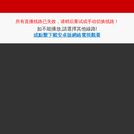
所有直播线路已失效，请稍后重试或手动切换线路！
如不能播放,請選擇其他線路!
或點擊下載安卓版網絡電視觀看