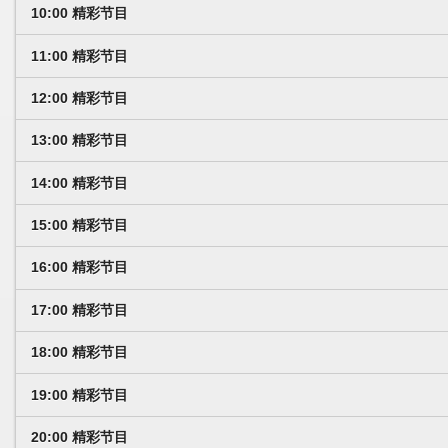
10:00 精彩节目
11:00 精彩节目
12:00 精彩节目
13:00 精彩节目
14:00 精彩节目
15:00 精彩节目
16:00 精彩节目
17:00 精彩节目
18:00 精彩节目
19:00 精彩节目
20:00 精彩节目