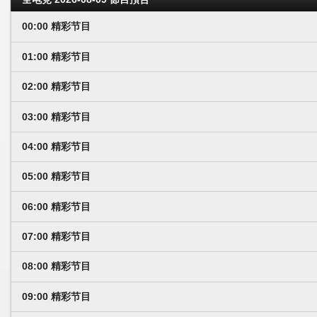
00:00 精彩节目
01:00 精彩节目
02:00 精彩节目
03:00 精彩节目
04:00 精彩节目
05:00 精彩节目
06:00 精彩节目
07:00 精彩节目
08:00 精彩节目
09:00 精彩节目