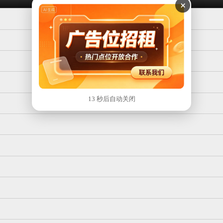
×
12 秒后自动关闭