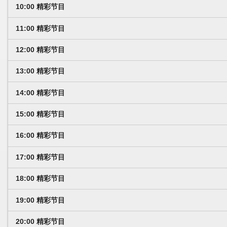
10:00 精彩节目
11:00 精彩节目
12:00 精彩节目
13:00 精彩节目
14:00 精彩节目
15:00 精彩节目
16:00 精彩节目
17:00 精彩节目
18:00 精彩节目
19:00 精彩节目
20:00 精彩节目