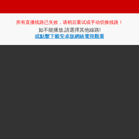
所有直播线路已失效，请稍后重试或手动切换线路！
如不能播放,請選擇其他線路!
或點擊下載安卓版網絡電視觀看