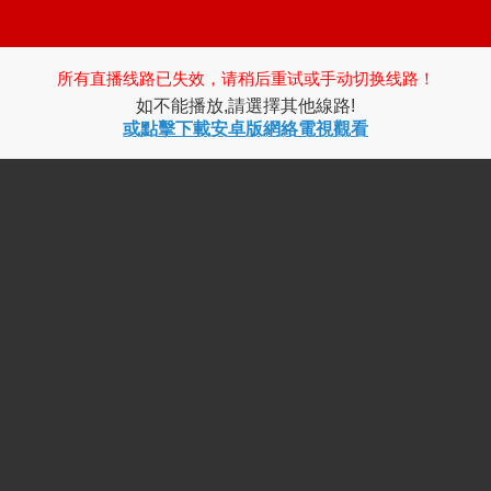
所有直播线路已失效，请稍后重试或手动切换线路！
如不能播放,請選擇其他線路!
或點擊下載安卓版網絡電視觀看