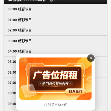
00:00 精彩节目
01:00 精彩节目
02:00 精彩节目
03:00 精彩节目
04:00 精彩节目
×
05:00 精彩节目
06:00 精彩节目
07:00 精彩节目
08:00 精彩节目
09:00 精彩节目
12 秒后自动关闭