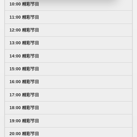
10:00 精彩节目
11:00 精彩节目
12:00 精彩节目
13:00 精彩节目
14:00 精彩节目
15:00 精彩节目
16:00 精彩节目
17:00 精彩节目
18:00 精彩节目
19:00 精彩节目
20:00 精彩节目