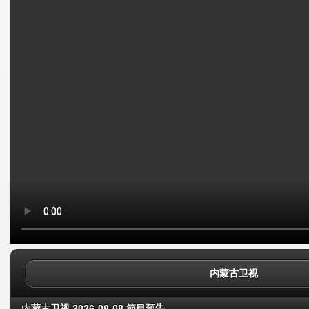
内蒙古卫视
内蒙古卫视 2026-08-08 節目預告