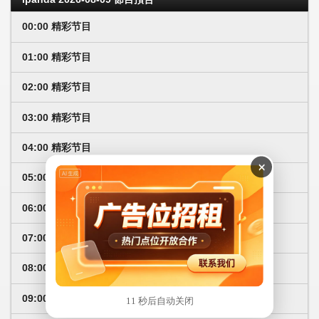
00:00 精彩节目
01:00 精彩节目
02:00 精彩节目
03:00 精彩节目
04:00 精彩节目
×
05:00 精彩节目
06:00 精彩节目
07:00 精彩节目
08:00 精彩节目
09:00 精彩节目
11 秒后自动关闭