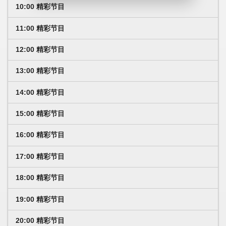
10:00 精彩节目
11:00 精彩节目
12:00 精彩节目
13:00 精彩节目
14:00 精彩节目
15:00 精彩节目
16:00 精彩节目
17:00 精彩节目
18:00 精彩节目
19:00 精彩节目
20:00 精彩节目