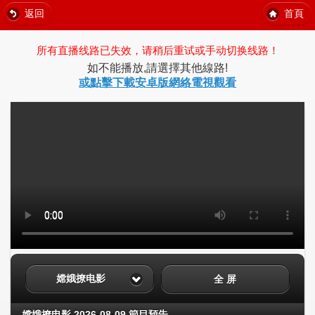
返回
首頁
所有直播线路已失效，请稍后重试或手动切换线路！
如不能播放,請選擇其他線路!
或點擊下載安卓版網絡電視觀看
嫦娥撩电影
全 屏
嫦娥撩电影 2026-08-09 節目預告