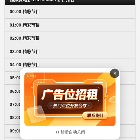
00:00 精彩节目
01:00 精彩节目
02:00 精彩节目
03:00 精彩节目
04:00 精彩节目
×
05:00 精彩节目
06:00 精彩节目
07:00 精彩节目
08:00 精彩节目
09:00 精彩节目
11 秒后自动关闭