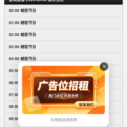
00:00 精彩节目
01:00 精彩节目
02:00 精彩节目
03:00 精彩节目
04:00 精彩节目
×
05:00 精彩节目
06:00 精彩节目
07:00 精彩节目
08:00 精彩节目
09:00 精彩节目
10 秒后自动关闭