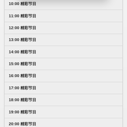
10:00 精彩节目
11:00 精彩节目
12:00 精彩节目
13:00 精彩节目
14:00 精彩节目
15:00 精彩节目
16:00 精彩节目
17:00 精彩节目
18:00 精彩节目
19:00 精彩节目
20:00 精彩节目