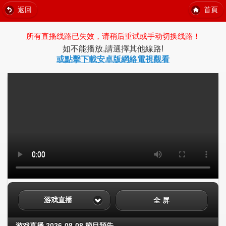
返回
首頁
所有直播线路已失效，请稍后重试或手动切换线路！
如不能播放,請選擇其他線路!
或點擊下載安卓版網絡電視觀看
游戏直播
全 屏
游戏直播 2026-08-08 節目預告