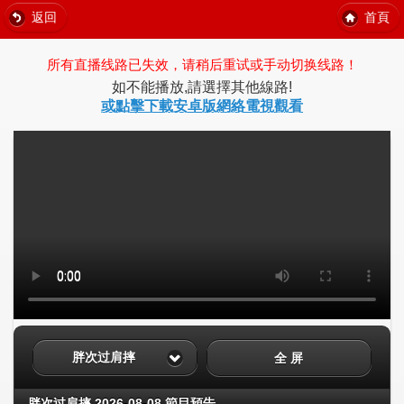
返回
首頁
所有直播线路已失效，请稍后重试或手动切换线路！
如不能播放,請選擇其他線路!
或點擊下載安卓版網絡電視觀看
胖次过肩摔
全 屏
胖次过肩摔 2026-08-08 節目預告