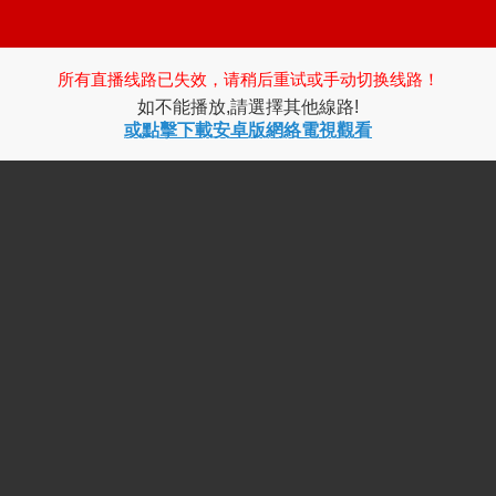
所有直播线路已失效，请稍后重试或手动切换线路！
如不能播放,請選擇其他線路!
或點擊下載安卓版網絡電視觀看