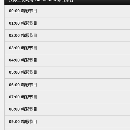
00:00 精彩节目
01:00 精彩节目
02:00 精彩节目
03:00 精彩节目
04:00 精彩节目
05:00 精彩节目
06:00 精彩节目
07:00 精彩节目
08:00 精彩节目
09:00 精彩节目