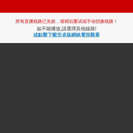
所有直播线路已失效，请稍后重试或手动切换线路！
如不能播放,請選擇其他線路!
或點擊下載安卓版網絡電視觀看