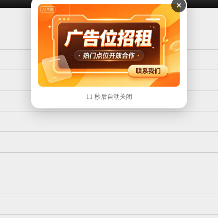
×
11 秒后自动关闭