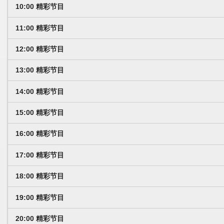
10:00 精彩节目
11:00 精彩节目
12:00 精彩节目
13:00 精彩节目
14:00 精彩节目
15:00 精彩节目
16:00 精彩节目
17:00 精彩节目
18:00 精彩节目
19:00 精彩节目
20:00 精彩节目