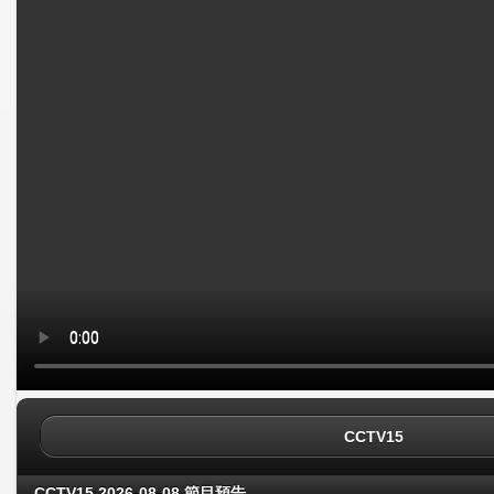
CCTV15
CCTV15 2026-08-08 節目預告