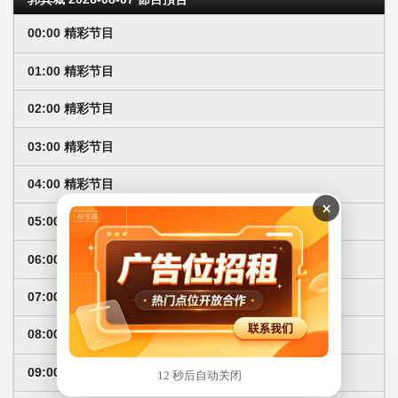
00:00 精彩节目
01:00 精彩节目
02:00 精彩节目
03:00 精彩节目
04:00 精彩节目
×
05:00 精彩节目
06:00 精彩节目
07:00 精彩节目
08:00 精彩节目
09:00 精彩节目
12 秒后自动关闭