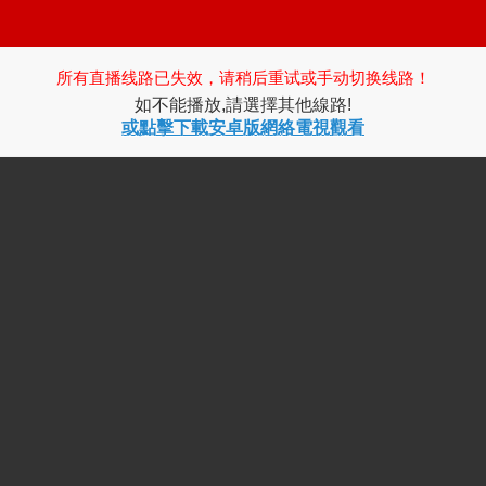
所有直播线路已失效，请稍后重试或手动切换线路！
如不能播放,請選擇其他線路!
或點擊下載安卓版網絡電視觀看