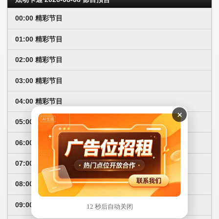
00:00 精彩节目
01:00 精彩节目
02:00 精彩节目
03:00 精彩节目
04:00 精彩节目
×
05:00 精彩节目
06:00 精彩节目
07:00 精彩节目
08:00 精彩节目
09:00 精彩节目
12 秒后自动关闭