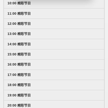
10:00 精彩节目
11:00 精彩节目
12:00 精彩节目
13:00 精彩节目
14:00 精彩节目
15:00 精彩节目
16:00 精彩节目
17:00 精彩节目
18:00 精彩节目
19:00 精彩节目
20:00 精彩节目