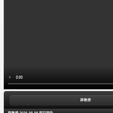
薛教授
薛教授 2026-08-08 節目預告