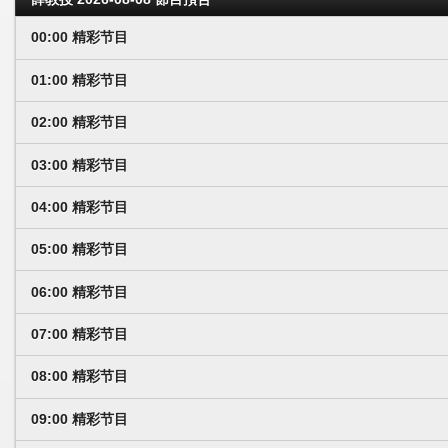
00:00 精彩节目
01:00 精彩节目
02:00 精彩节目
03:00 精彩节目
04:00 精彩节目
05:00 精彩节目
06:00 精彩节目
07:00 精彩节目
08:00 精彩节目
09:00 精彩节目