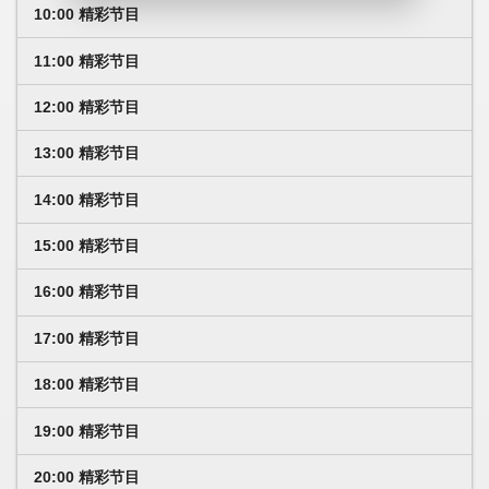
10:00 精彩节目
11:00 精彩节目
12:00 精彩节目
13:00 精彩节目
14:00 精彩节目
15:00 精彩节目
16:00 精彩节目
17:00 精彩节目
18:00 精彩节目
19:00 精彩节目
20:00 精彩节目