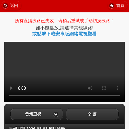
返回
首頁
所有直播线路已失效，请稍后重试或手动切换线路！
如不能播放,請選擇其他線路!
或點擊下載安卓版網絡電視觀看
贵州卫视
全 屏
贵州卫视 2026-08-08 節目預告