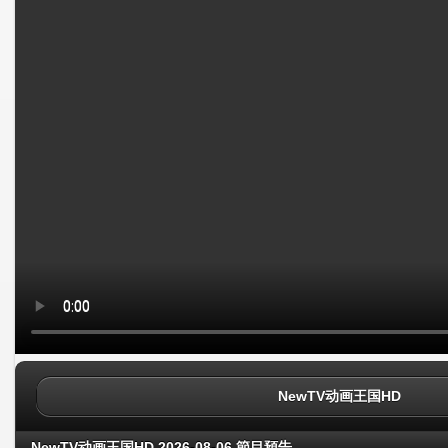
NewTV动画王国HD
NewTV动画王国HD 2026-08-06 節目預告