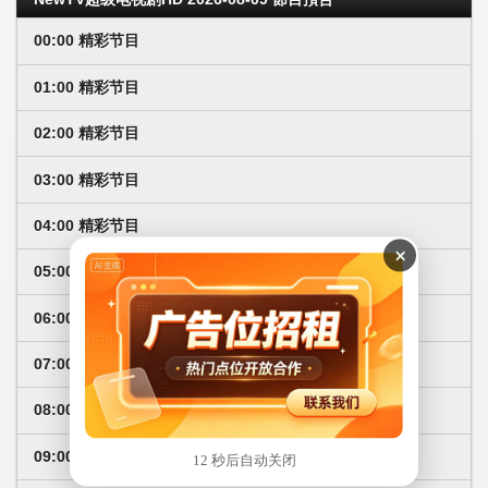
00:00 精彩节目
01:00 精彩节目
02:00 精彩节目
03:00 精彩节目
04:00 精彩节目
×
05:00 精彩节目
06:00 精彩节目
07:00 精彩节目
08:00 精彩节目
09:00 精彩节目
12 秒后自动关闭