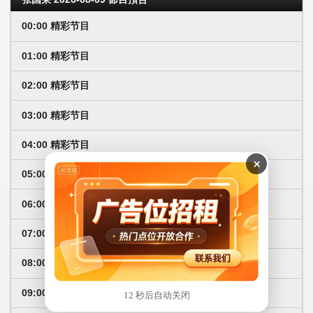
00:00 精彩节目
01:00 精彩节目
02:00 精彩节目
03:00 精彩节目
04:00 精彩节目
×
05:00 精彩节目
06:00 精彩节目
07:00 精彩节目
08:00 精彩节目
09:00 精彩节目
11 秒后自动关闭