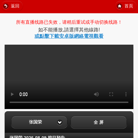
返回
首頁
所有直播线路已失效，请稍后重试或手动切换线路！
如不能播放,請選擇其他線路!
或點擊下載安卓版網絡電視觀看
张国荣
全 屏
张国荣 2026-08-09 節目預告