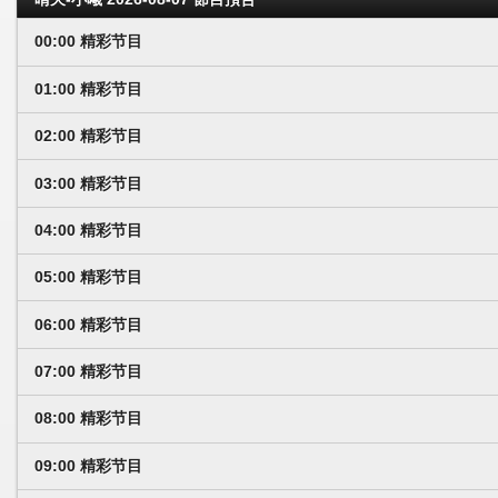
00:00 精彩节目
01:00 精彩节目
02:00 精彩节目
03:00 精彩节目
04:00 精彩节目
05:00 精彩节目
06:00 精彩节目
07:00 精彩节目
08:00 精彩节目
09:00 精彩节目