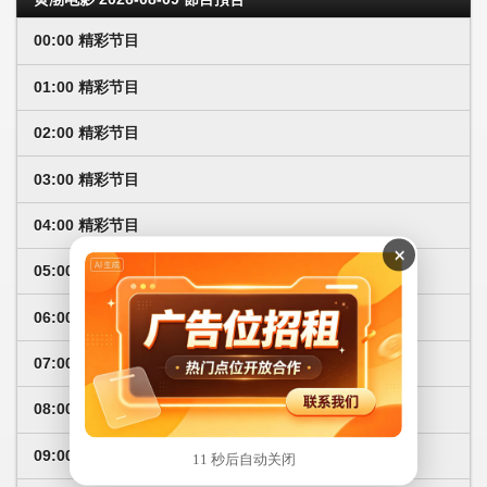
00:00 精彩节目
01:00 精彩节目
02:00 精彩节目
03:00 精彩节目
04:00 精彩节目
×
05:00 精彩节目
06:00 精彩节目
07:00 精彩节目
08:00 精彩节目
09:00 精彩节目
10 秒后自动关闭