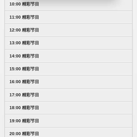
10:00 精彩节目
11:00 精彩节目
12:00 精彩节目
13:00 精彩节目
14:00 精彩节目
15:00 精彩节目
16:00 精彩节目
17:00 精彩节目
18:00 精彩节目
19:00 精彩节目
20:00 精彩节目