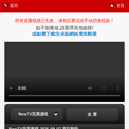
返回
首頁
所有直播线路已失效，请稍后重试或手动切换线路！
如不能播放,請選擇其他線路!
或點擊下載安卓版網絡電視觀看
NewTV完美游戏
全 屏
NewTV完美游戏 2026-08-07 節目預告