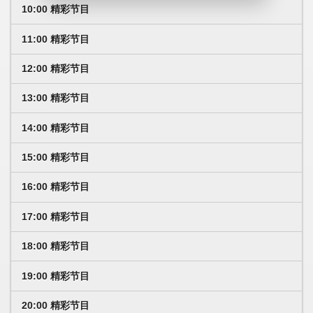
10:00 精彩节目
11:00 精彩节目
12:00 精彩节目
13:00 精彩节目
14:00 精彩节目
15:00 精彩节目
16:00 精彩节目
17:00 精彩节目
18:00 精彩节目
19:00 精彩节目
20:00 精彩节目