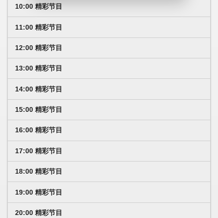
10:00 精彩节目
11:00 精彩节目
12:00 精彩节目
13:00 精彩节目
14:00 精彩节目
15:00 精彩节目
16:00 精彩节目
17:00 精彩节目
18:00 精彩节目
19:00 精彩节目
20:00 精彩节目