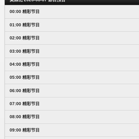
00:00 精彩节目
01:00 精彩节目
02:00 精彩节目
03:00 精彩节目
04:00 精彩节目
05:00 精彩节目
06:00 精彩节目
07:00 精彩节目
08:00 精彩节目
09:00 精彩节目