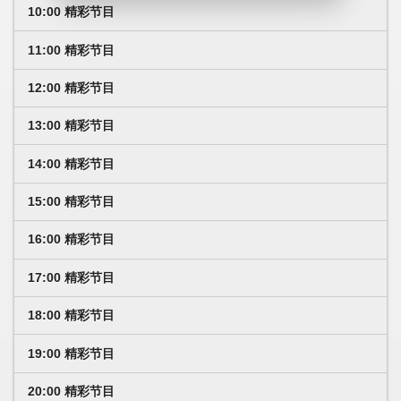
10:00 精彩节目
11:00 精彩节目
12:00 精彩节目
13:00 精彩节目
14:00 精彩节目
15:00 精彩节目
16:00 精彩节目
17:00 精彩节目
18:00 精彩节目
19:00 精彩节目
20:00 精彩节目