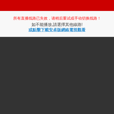
所有直播线路已失效，请稍后重试或手动切换线路！
如不能播放,請選擇其他線路!
或點擊下載安卓版網絡電視觀看