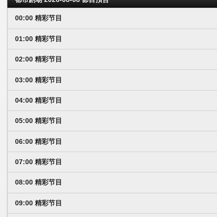
00:00 精彩节目
01:00 精彩节目
02:00 精彩节目
03:00 精彩节目
04:00 精彩节目
05:00 精彩节目
06:00 精彩节目
07:00 精彩节目
08:00 精彩节目
09:00 精彩节目