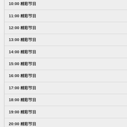
10:00 精彩节目
11:00 精彩节目
12:00 精彩节目
13:00 精彩节目
14:00 精彩节目
15:00 精彩节目
16:00 精彩节目
17:00 精彩节目
18:00 精彩节目
19:00 精彩节目
20:00 精彩节目