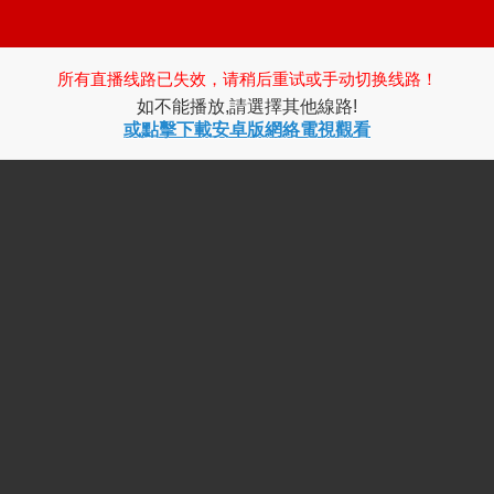
所有直播线路已失效，请稍后重试或手动切换线路！
如不能播放,請選擇其他線路!
或點擊下載安卓版網絡電視觀看