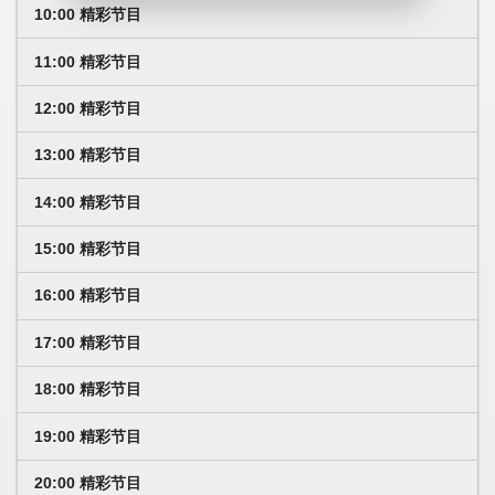
10:00 精彩节目
11:00 精彩节目
12:00 精彩节目
13:00 精彩节目
14:00 精彩节目
15:00 精彩节目
16:00 精彩节目
17:00 精彩节目
18:00 精彩节目
19:00 精彩节目
20:00 精彩节目