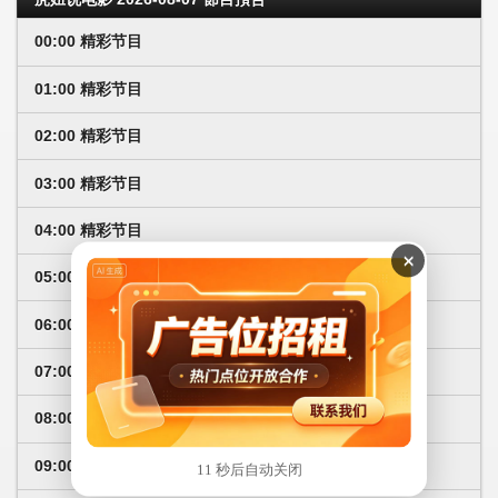
00:00 精彩节目
01:00 精彩节目
02:00 精彩节目
03:00 精彩节目
04:00 精彩节目
×
05:00 精彩节目
06:00 精彩节目
07:00 精彩节目
08:00 精彩节目
09:00 精彩节目
11 秒后自动关闭