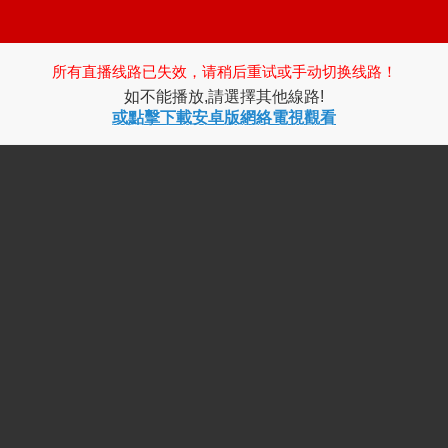
所有直播线路已失效，请稍后重试或手动切换线路！
如不能播放,請選擇其他線路!
或點擊下載安卓版網絡電視觀看