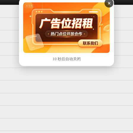
×
10 秒后自动关闭