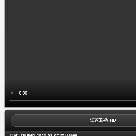
江苏卫视FHD
江苏卫视FHD 2026-08-07 節目預告