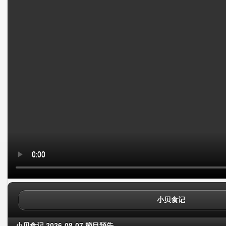
小贝食记
小贝食记 2026-08-07 節目預告