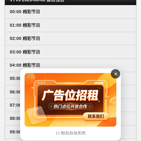
00:00 精彩节目
01:00 精彩节目
02:00 精彩节目
03:00 精彩节目
04:00 精彩节目
×
05:00 精彩节目
06:00 精彩节目
07:00 精彩节目
08:00 精彩节目
09:00 精彩节目
10 秒后自动关闭