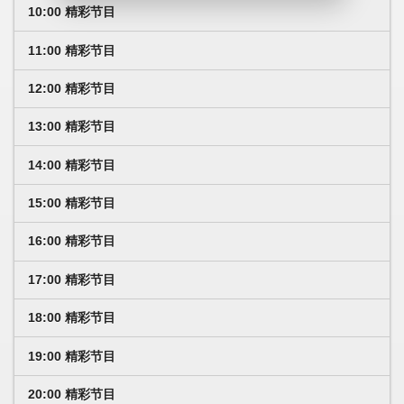
10:00 精彩节目
11:00 精彩节目
12:00 精彩节目
13:00 精彩节目
14:00 精彩节目
15:00 精彩节目
16:00 精彩节目
17:00 精彩节目
18:00 精彩节目
19:00 精彩节目
20:00 精彩节目